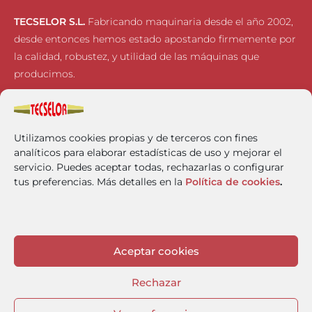
TECSELOR S.L.
Fabricando maquinaria desde el año 2002,
desde entonces hemos estado apostando firmemente por
la calidad, robustez, y utilidad de las máquinas que
producimos.
Inicio
FRIMAQ
Utilizamos cookies propias y de terceros con fines
Empresa
CLEANPACK
analíticos para elaborar estadísticas de uso y mejorar el
Horizon 2020
Aviso Legal
servicio. Puedes aceptar todas, rechazarlas o configurar
Contacto
Política de Cookies
tus preferencias. Más detalles en la
Política de cookies
.
Noticias
Política de Privacidad
Canal Ético
Protocolo contra el Acoso
Aceptar cookies
Rechazar