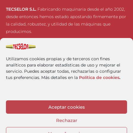
TECSELOR S.L.
Fabricando maquinaria desde el año 2002,
desde entonces hemos estado apostando firmemente por
la calidad, robustez, y utilidad de las máquinas que
producimos.
Inicio
FRIMAQ
Utilizamos cookies propias y de terceros con fines
Empresa
CLEANPACK
analíticos para elaborar estadísticas de uso y mejorar el
Horizon 2020
Aviso Legal
servicio. Puedes aceptar todas, rechazarlas o configurar
Contacto
Política de Cookies
tus preferencias. Más detalles en la
Política de cookies
.
Noticias
Política de Privacidad
Canal Ético
Protocolo contra el Acoso
Aceptar cookies
Rechazar